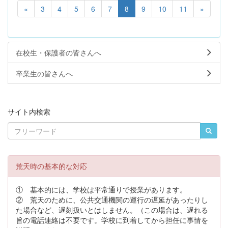
«
3
4
5
6
7
8
9
10
11
»
在校生・保護者の皆さんへ
卒業生の皆さんへ
サイト内検索
荒天時の基本的な対応
① 基本的には、学校は平常通りで授業があります。
② 荒天のために、公共交通機関の運行の遅延があったりし
た場合など、遅刻扱いとはしません。（この場合は、遅れる
旨の電話連絡は不要です。学校に到着してから担任に事情を