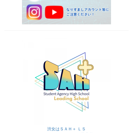
渋女はＳＡＨ＋ ＬＳ