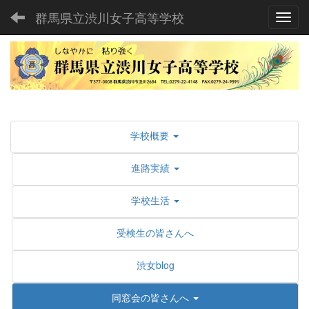
群馬県立渋川女子高等学校
Toggl
学校概要
進路実績
学校生活
受検生の皆さんへ
渋女blog
同窓会の皆さんへ