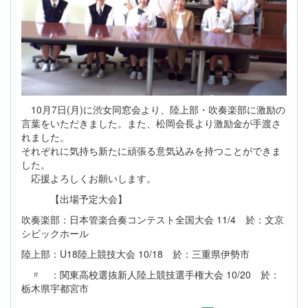
10月7日(月)に渋女同窓会より、陸上部・吹奏楽部に激励の
言葉をいただきました。また、松岡会長より激励金が手渡さ
れました。
それぞれに気持ち新たに頑張る意気込みを持つことができま
した。
応援よろしくお願いします。
【出場予定大会】
吹奏楽部：日本管楽合奏コンテスト全国大会 11/4 於：文京
シビックホール
陸上部：U18陸上競技大会 10/18 於：三重県伊勢市
〃 ：関東高校選抜新人陸上競技選手権大会 10/20 於：
栃木県宇都宮市