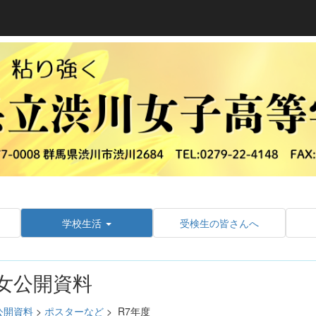
学校生活
受検生の皆さんへ
女公開資料
公開資料
>
ポスターなど
>
R7年度