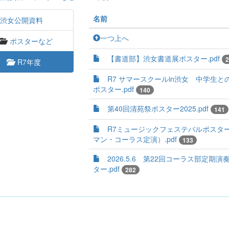
名前
渋女公開資料
一つ上へ
ポスターなど
【書道部】渋女書道展ポスター.pdf
2
R7年度
R7 サマースクールin渋女 中学生と
ポスター.pdf
140
第40回清苑祭ポスター2025.pdf
141
R7ミュージックフェステバルポスタ
マン・コーラス定演）.pdf
133
2026.5.6 第22回コーラス部定期演
ター.pdf
282