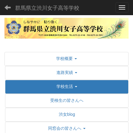
群馬県立渋川女子高等学校
Toggl
学校概要
進路実績
学校生活
受検生の皆さんへ
渋女blog
同窓会の皆さんへ