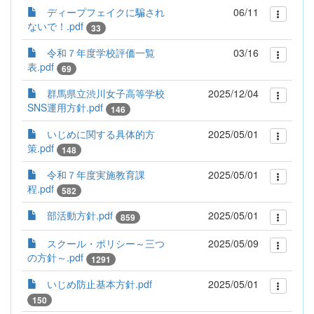
ディープフェイクに騙され
06/11
ないで！.pdf
33
令和７年度学校評価一覧
03/16
表.pdf
69
群馬県立渋川女子高等学校
2025/12/04
SNS運用方針.pdf
146
いじめに関する具体的方
2025/05/01
策.pdf
148
令和７年度実施教育課
2025/05/01
程.pdf
582
部活動方針.pdf
2025/05/01
859
スクール・ポリシー～三つ
2025/05/09
の方針～.pdf
1291
いじめ防止基本方針.pdf
2025/05/01
150