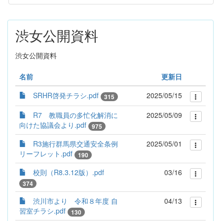
渋女公開資料
渋女公開資料
名前
更新日
SRHR啓発チラシ.pdf
2025/05/15
315
R7 教職員の多忙化解消に
2025/05/09
向けた協議会より.pdf
975
R3施行群馬県交通安全条例
2025/05/01
リーフレット.pdf
190
校則（R8.3.12版）.pdf
03/16
374
渋川市より 令和８年度 自
04/13
習室チラシ.pdf
130