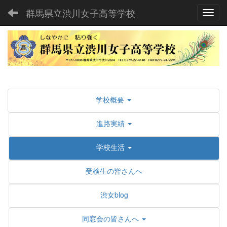
群馬県立渋川女子高等学校
Toggl
学校概要
進路実績
学校生活
受検生の皆さんへ
渋女blog
同窓会の皆さんへ