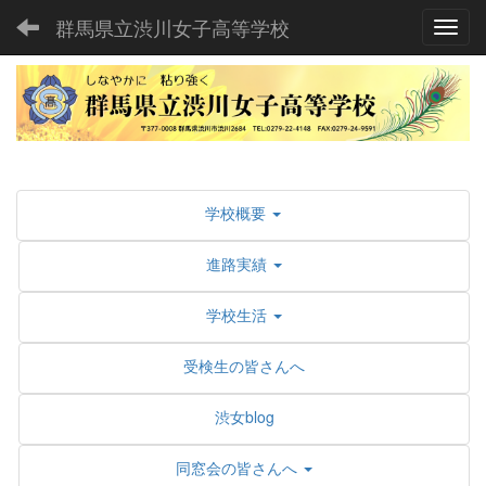
群馬県立渋川女子高等学校
Toggl
学校概要
進路実績
学校生活
受検生の皆さんへ
渋女blog
同窓会の皆さんへ