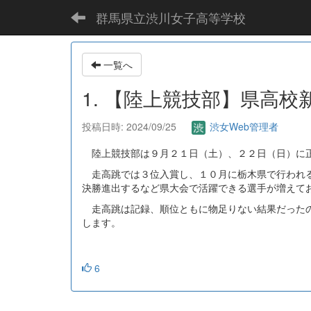
群馬県立渋川女子高等学校
一覧へ
1. 【陸上競技部】県高
投稿日時: 2024/09/25
渋女Web管理者
陸上競技部は９月２１日（土）、２２日（日）に正
走高跳では３位入賞し、１０月に栃木県で行われる関東
決勝進出するなど県大会で活躍できる選手が増えて
走高跳は記録、順位ともに物足りない結果だったの
します。
6