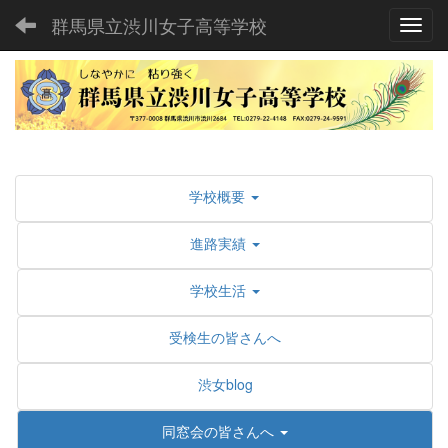
群馬県立渋川女子高等学校
Toggl
学校概要
進路実績
学校生活
受検生の皆さんへ
渋女blog
同窓会の皆さんへ