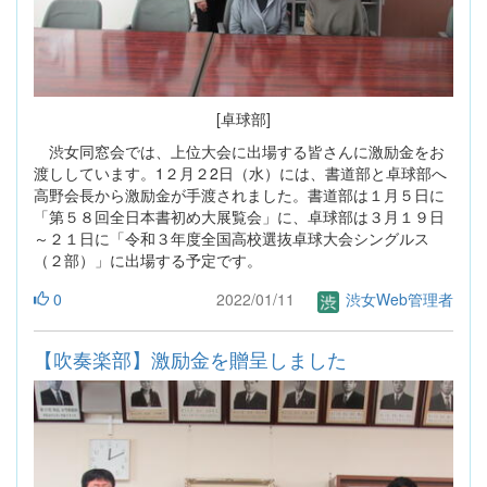
[卓球部]
渋女同窓会では、上位大会に出場する皆さんに激励金をお
渡ししています。1２月２2日（水）には、書道部と卓球部へ
高野会長から激励金が手渡されました。書道部は１月５日に
「第５８回全日本書初め大展覧会」に、卓球部は３月１９日
～２１日に「令和３年度全国高校選抜卓球大会シングルス
（２部）」に出場する予定です。
0
2022/01/11
渋女Web管理者
【吹奏楽部】激励金を贈呈しました