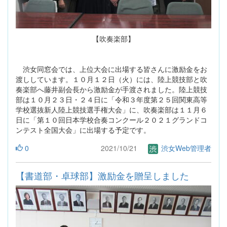
【吹奏楽部】
渋女同窓会では、上位大会に出場する皆さんに激励金をお
渡ししています。１０月１２日（火）には、陸上競技部と吹
奏楽部へ藤井副会長から激励金が手渡されました。陸上競技
部は１０月２３日・２４日に「令和３年度第２５回関東高等
学校選抜新人陸上競技選手権大会」に、吹奏楽部は１１月６
日に「第１０回日本学校合奏コンクール２０２１グランドコ
ンテスト全国大会」に出場する予定です。
0
2021/10/21
渋女Web管理者
【書道部・卓球部】激励金を贈呈しました