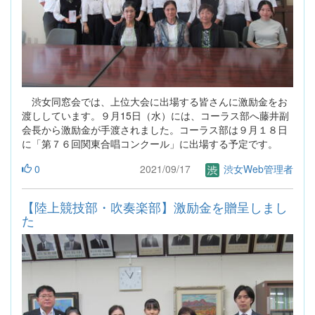
渋女同窓会では、上位大会に出場する皆さんに激励金をお
渡ししています。９月15日（水）には、コーラス部へ藤井副
会長から激励金が手渡されました。コーラス部は９月１８日
に「第７６回関東合唱コンクール」に出場する予定です。
0
2021/09/17
渋女Web管理者
【陸上競技部・吹奏楽部】激励金を贈呈しまし
た