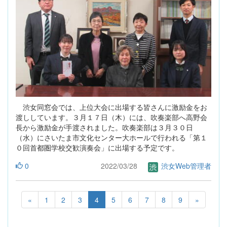
渋女同窓会では、上位大会に出場する皆さんに激励金をお
渡ししています。３月１７日（木）には、吹奏楽部へ高野会
長から激励金が手渡されました。吹奏楽部は３月３０日
（水）にさいたま市文化センター大ホールで行われる「第１
０回首都圏学校交歓演奏会」に出場する予定です。
0
2022/03/28
渋女Web管理者
«
1
2
3
4
5
6
7
8
9
»