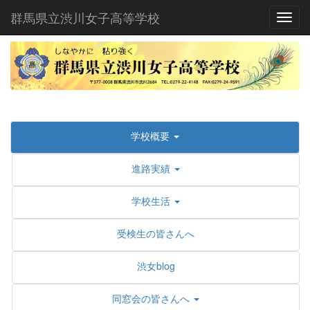
群馬県立渋川女子高等学校
Toggl
学校概要
進路実績
学校生活
受検生の皆さんへ
渋女blog
同窓会の皆さんへ