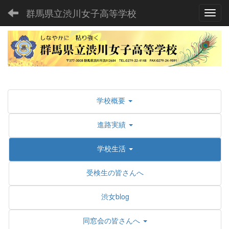
群馬県立渋川女子高等学校
Toggl
学校概要
進路実績
学校生活
受検生の皆さんへ
渋女blog
同窓会の皆さんへ