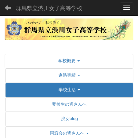
群馬県立渋川女子高等学校
Toggl
学校概要
進路実績
学校生活
受検生の皆さんへ
渋女blog
同窓会の皆さんへ