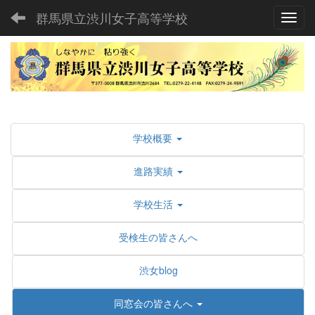
群馬県立渋川女子高等学校
Toggl
学校概要
進路実績
学校生活
受検生の皆さんへ
渋女blog
同窓会の皆さんへ