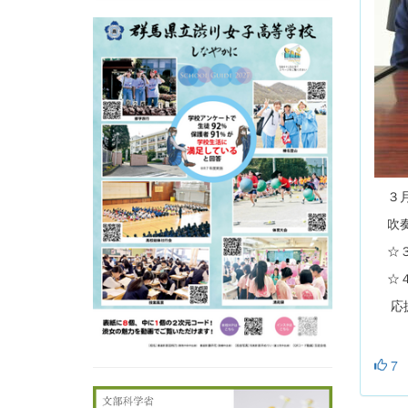
３月
吹奏
☆３
☆４
応援
7