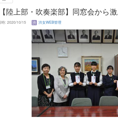
. 【陸上部・吹奏楽部】同窓会から
: 2020/10/15
渋女WEB管理