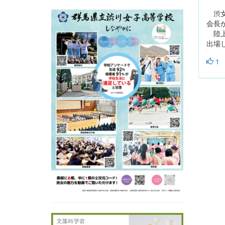
渋女
会長
陸上
出場
1