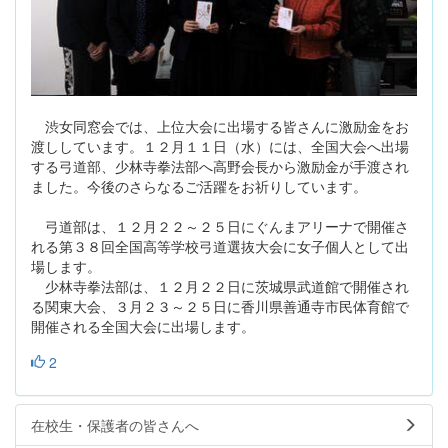
渋女同窓会では、上位大会に出場する皆さんに激励金をお
渡ししています。１２月１１日（水）には、全国大会へ出場
する弓道部、少林寺拳法部へ高野会長から激励金が手渡され
ました。今後のさらなるご活躍をお祈りしています。
弓道部は、１２月２２～２５日にぐんまアリーナで開催さ
れる第３８回全国高等学校弓道選抜大会に女子個人として出
場します。
少林寺拳法部は、１２月２２日に茨城県武道館で開催され
る関東大会、３月２３～２５日に香川県善通寺市民体育館で
開催される全国大会に出場します。
2
在校生・保護者の皆さんへ