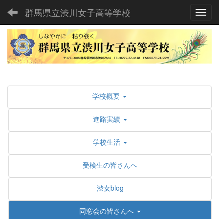
群馬県立渋川女子高等学校
Toggl
学校概要
進路実績
学校生活
受検生の皆さんへ
渋女blog
同窓会の皆さんへ