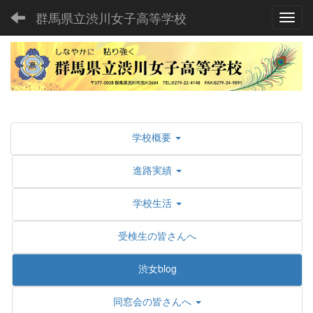
群馬県立渋川女子高等学校
Toggl
学校概要
進路実績
学校生活
受検生の皆さんへ
渋女blog
同窓会の皆さんへ