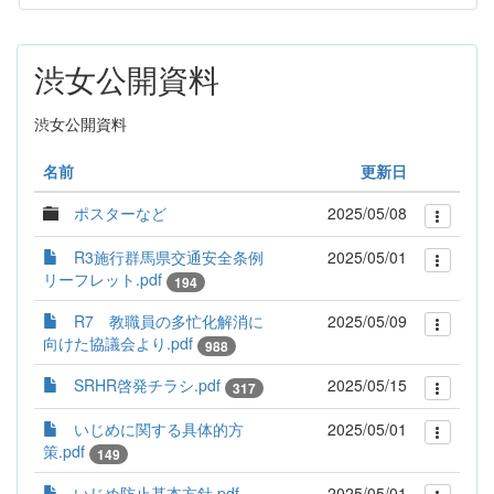
渋女公開資料
渋女公開資料
名前
更新日
ポスターなど
2025/05/08
R3施行群馬県交通安全条例
2025/05/01
リーフレット.pdf
194
R7 教職員の多忙化解消に
2025/05/09
向けた協議会より.pdf
988
SRHR啓発チラシ.pdf
2025/05/15
317
いじめに関する具体的方
2025/05/01
策.pdf
149
いじめ防止基本方針.pdf
2025/05/01