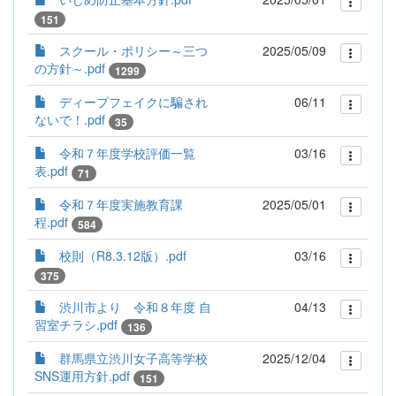
151
スクール・ポリシー～三つ
2025/05/09
の方針～.pdf
1299
ディープフェイクに騙され
06/11
ないで！.pdf
35
令和７年度学校評価一覧
03/16
表.pdf
71
令和７年度実施教育課
2025/05/01
程.pdf
584
校則（R8.3.12版）.pdf
03/16
375
渋川市より 令和８年度 自
04/13
習室チラシ.pdf
136
群馬県立渋川女子高等学校
2025/12/04
SNS運用方針.pdf
151