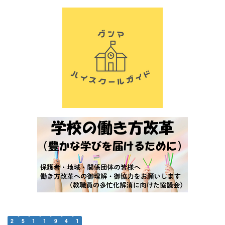
2
5
1
1
9
4
1