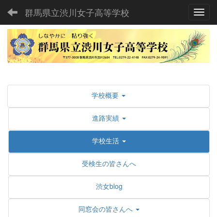
群馬県立渋川女子高等学校
Toggl
学校概要
進路実績
学校生活
受検生の皆さんへ
渋女blog
同窓会の皆さんへ