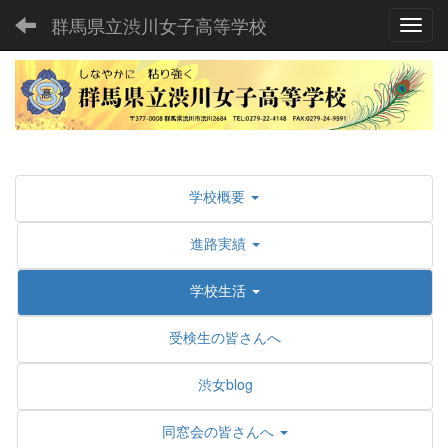
群馬県立渋川女子高等学校
Toggl
学校概要
進路実績
学校生活
受検生の皆さんへ
渋女blog
同窓会の皆さんへ