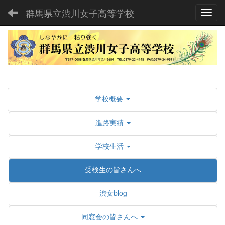
群馬県立渋川女子高等学校
Toggl
学校概要
進路実績
学校生活
受検生の皆さんへ
渋女blog
同窓会の皆さんへ