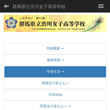
群馬県立渋川女子高等学校
Toggl
学校概要
進路実績
学校生活
受検生の皆さんへ
渋女blog
同窓会の皆さんへ