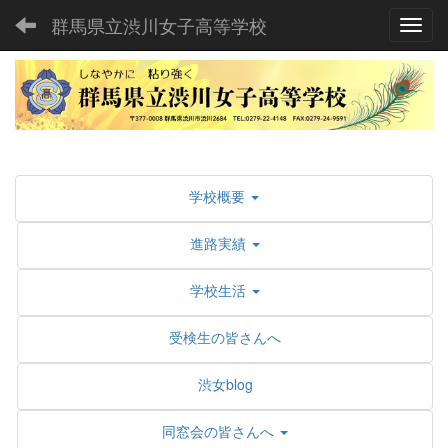
群馬県立渋川女子高等学校
Toggl
学校概要
進路実績
学校生活
受検生の皆さんへ
渋女blog
同窓会の皆さんへ