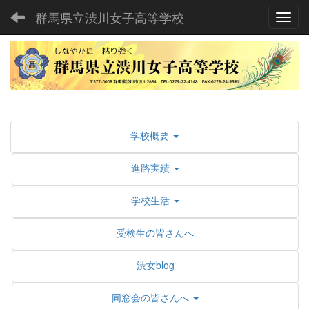
群馬県立渋川女子高等学校
Toggl
学校概要
進路実績
学校生活
受検生の皆さんへ
渋女blog
同窓会の皆さんへ