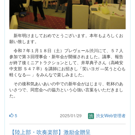
新年明けましておめでとうございます。本年もよろしくお
願い致します。
令和７年１月１８日（土）プレヴェール渋川にて、５７人
参加で第３回理事会・新年会が開催されました。議事、報告
が終了後ミニアトラクションとして、井草典子さん（高崎安
中支部 Ｓ４７卒）を講師にお招きし「笑いヨガ ―笑うと心も
軽くなる― 」をみんなで楽しみました。
その後和気あいあいの中での新年会がはじまり、乾杯のあ
いさつで、同窓会への協力という心強い言葉をいただきまし
た。
5
2025/01/29
渋女Web管理者
【陸上部・吹奏楽部】激励金贈呈