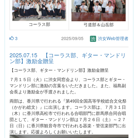
コーラス部
弓道部＆山岳部
3
2025/09/05
渋女Web管理者
2025.07.15 【コーラス部、ギター・マンドリ
ン部】激励金贈呈
【コーラス部、ギター・マンドリン部】激励金贈呈
７月１５日（火）に渋女同窓会より、コーラス部とギター・
マンドリン部に激励の言葉をいただきました。また、福島副
会長より激励金が手渡されました。
両部は、香川県で行われる『第49回全国高等学校総合文化祭
（かがわ総文）』に出演します。コーラス部は、７月３１日
（木）に香川県高松市で行われる合唱部門に群馬県合同合唱
団として、ギター・マンドリン部は７月２６日（土）～２７
日（日）に香川県観音寺市で行われる器楽・管弦楽部門に出
演します。応援よろしくお願いいたします。