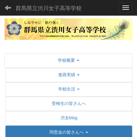
群馬県立渋川女子高等学校
Toggl
学校概要
進路実績
学校生活
受検生の皆さんへ
渋女blog
同窓会の皆さんへ