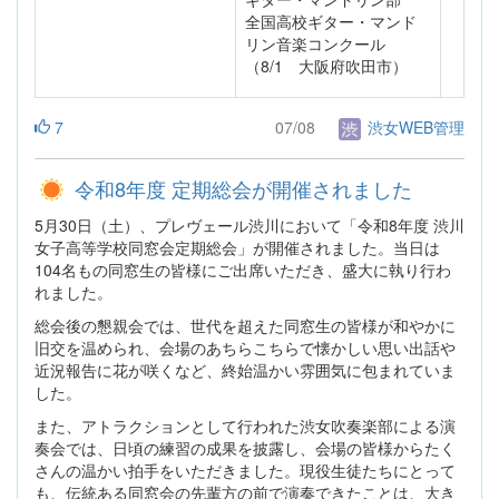
全国高校ギター・マンド
リン音楽コンクール
（8/1 大阪府吹田市）
7
07/08
渋女WEB管理
令和8年度 定期総会が開催されました
5月30日（土）、プレヴェール渋川において「令和8年度 渋川
女子高等学校同窓会定期総会」が開催されました。当日は
104名もの同窓生の皆様にご出席いただき、盛大に執り行わ
れました。
総会後の懇親会では、世代を超えた同窓生の皆様が和やかに
旧交を温められ、会場のあちらこちらで懐かしい思い出話や
近況報告に花が咲くなど、終始温かい雰囲気に包まれていま
した。
また、アトラクションとして行われた渋女吹奏楽部による演
奏会では、日頃の練習の成果を披露し、会場の皆様からたく
さんの温かい拍手をいただきました。現役生徒たちにとって
も、伝統ある同窓会の先輩方の前で演奏できたことは、大き