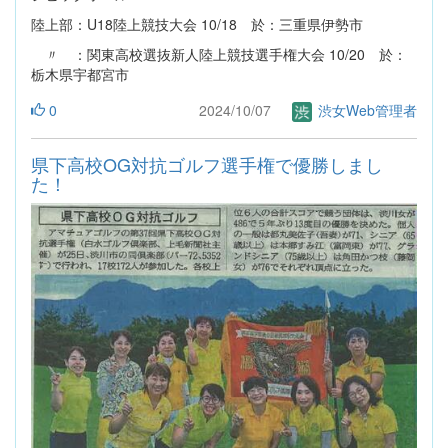
陸上部：U18陸上競技大会 10/18 於：三重県伊勢市
〃 ：関東高校選抜新人陸上競技選手権大会 10/20 於：
栃木県宇都宮市
0
2024/10/07
渋女Web管理者
県下高校OG対抗ゴルフ選手権で優勝しまし
た！