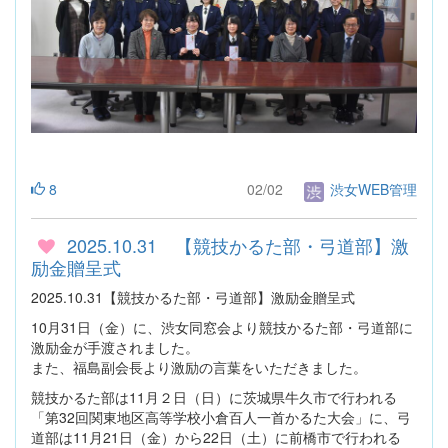
8
02/02
渋女WEB管理
2025.10.31 【競技かるた部・弓道部】激
励金贈呈式
2025.10.31【競技かるた部・弓道部】激励金贈呈式
10月31日（金）に、渋女同窓会より競技かるた部・弓道部に
激励金が手渡されました。
また、福島副会長より激励の言葉をいただきました。
競技かるた部は11月２日（日）に茨城県牛久市で行われる
「第32回関東地区高等学校小倉百人一首かるた大会」に、弓
道部は11月21日（金）から22日（土）に前橋市で行われる