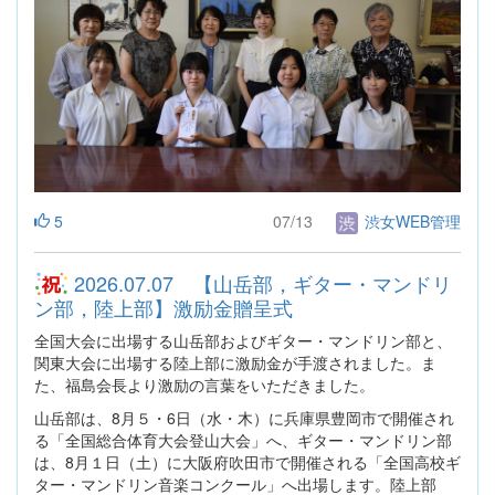
5
07/13
渋女WEB管理
2026.07.07 【山岳部，ギター・マンドリ
ン部，陸上部】激励金贈呈式
全国大会に出場する山岳部およびギター・マンドリン部と、
関東大会に出場する陸上部に激励金が手渡されました。ま
た、福島会長より激励の言葉をいただきました。
山岳部は、8月５・6日（水・木）に兵庫県豊岡市で開催され
る「全国総合体育大会登山大会」へ、ギター・マンドリン部
は、8月１日（土）に大阪府吹田市で開催される「全国高校ギ
ター・マンドリン音楽コンクール」へ出場します。陸上部