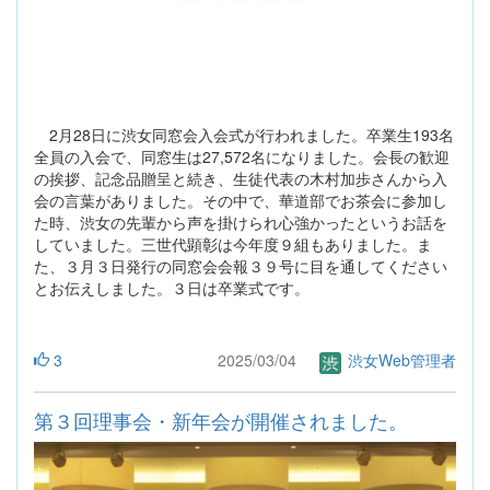
2月28日に渋女同窓会入会式が行われました。卒業生193名
全員の入会で、同窓生は27,572名になりました。会長の歓迎
の挨拶、記念品贈呈と続き、生徒代表の木村加歩さんから入
会の言葉がありました。その中で、華道部でお茶会に参加し
た時、渋女の先輩から声を掛けられ心強かったというお話を
していました。三世代顕彰は今年度９組もありました。ま
た、３月３日発行の同窓会会報３９号に目を通してください
とお伝えしました。３日は卒業式です。
3
2025/03/04
渋女Web管理者
第３回理事会・新年会が開催されました。