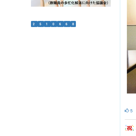
2
5
1
0
6
6
8
5