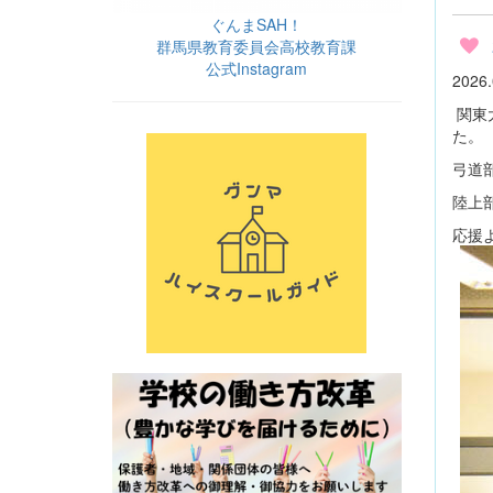
ぐんまSAH！
群馬県教育委員会高校教育課
公式Instagram
202
関東
た。
弓道
陸上
応援