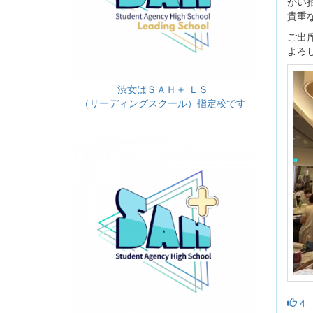
かい
貴重
ご出
よろ
渋女はＳＡＨ＋ ＬＳ
（リーディングスクール）指定校です
4