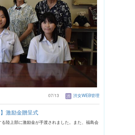
07/13
渋女WEB管理
上部】激励金贈呈式
する陸上部に激励金が手渡されました。また、福島会