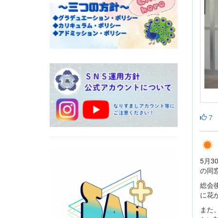
7
5月
の同
総会
に花
また