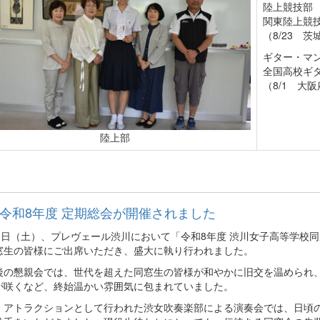
陸上競技部
関東陸上競
（8/23 
ギター・マ
全国高校ギ
（8/1 大
陸上部
令和8年度 定期総会が開催されました
30日（土）、プレヴェール渋川において「令和8年度 渋川女子高等学校
窓生の皆様にご出席いただき、盛大に執り行われました。
後の懇親会では、世代を超えた同窓生の皆様が和やかに旧交を温められ
が咲くなど、終始温かい雰囲気に包まれていました。
、アトラクションとして行われた渋女吹奏楽部による演奏会では、日頃