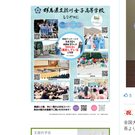
5
全国
長よ