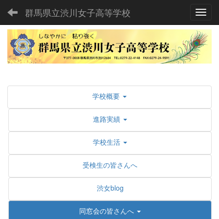
群馬県立渋川女子高等学校
Toggl
学校概要
進路実績
学校生活
受検生の皆さんへ
渋女blog
同窓会の皆さんへ