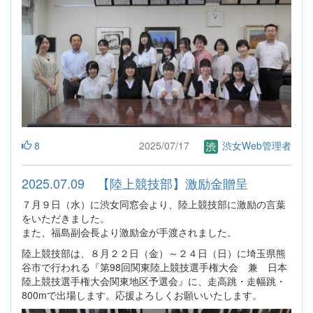
8
2025/07/17
渋女Web管理者
2025.07.09 【陸上競技部】激励金贈呈
７月９日（水）に渋女同窓会より、陸上競技部に激励の言葉
をいただきました。
また、福島副会長より激励金が手渡されました。
陸上競技部は、８月２２日（金）～２４日（日）に埼玉県熊
谷市で行われる『第98回関東陸上競技選手権大会 兼 日本
陸上競技選手権大会関東地区予選会』に、走高跳・走幅跳・
800mで出場します。応援よろしくお願いいたします。