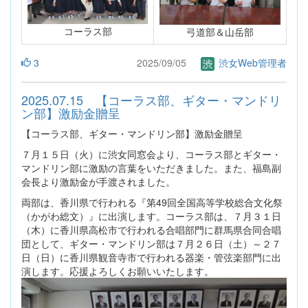
コーラス部
弓道部＆山岳部
3
2025/09/05
渋女Web管理者
2025.07.15 【コーラス部、ギター・マンドリ
ン部】激励金贈呈
【コーラス部、ギター・マンドリン部】激励金贈呈
７月１５日（火）に渋女同窓会より、コーラス部とギター・
マンドリン部に激励の言葉をいただきました。また、福島副
会長より激励金が手渡されました。
両部は、香川県で行われる『第49回全国高等学校総合文化祭
（かがわ総文）』に出演します。コーラス部は、７月３１日
（木）に香川県高松市で行われる合唱部門に群馬県合同合唱
団として、ギター・マンドリン部は７月２６日（土）～２７
日（日）に香川県観音寺市で行われる器楽・管弦楽部門に出
演します。応援よろしくお願いいたします。