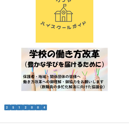
2
5
1
2
0
0
4