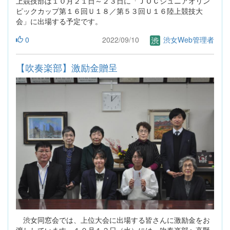
上競技部は１０月２１日～２３日に「ＪＯＣジュニアオリン
ピックカップ第１６回Ｕ１８／第５３回Ｕ１６陸上競技大
会」に出場する予定です。
0
2022/09/10
渋女Web管理者
【吹奏楽部】激励金贈呈
渋女同窓会では、上位大会に出場する皆さんに激励金をお
渡ししています。１０月１２日（水）には、吹奏楽部へ高野