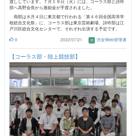
渡ししています。７月１９日（火）には、コーラス部と詩吟
部へ高野会長から激励金が手渡されました。
両部は８月４日に東京都で行われる「第４６回全国高等学
校総合文化祭」に、コーラス部は東京芸術劇場、詩吟部は江
戸川区総合文化センターで、それぞれ出演する予定です。
0
2022/07/21
渋女Web管理者
【コーラス部・陸上競技部】