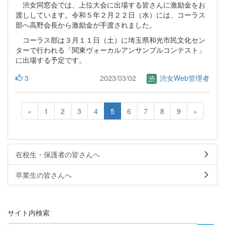
渋女同窓会では、上位大会に出場する皆さんに激励金をお
渡ししています。令和５年２月２２日（水）には、コーラス
部へ高野会長から激励金が手渡されました。
コーラス部は３月１１日（土）に埼玉県和光市民文化セン
ターで行われる「関東ヴォーカルアンサンブルコンテスト」
に出場する予定です。
3
2023/03/02
渋女Web管理者
«
1
2
3
4
5
6
7
8
9
»
在校生・保護者の皆さんへ
卒業生の皆さんへ
サイト内検索