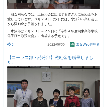
渋女同窓会では、上位大会に出場する皆さんに激励金をお
渡ししています。６月２９日（水）には、水泳部へ高野会長
から激励金が手渡されました。
水泳部は７月２０日～２２日に「令和４年度関東高等学校
選手権水泳競大会」に出場する予定です。
0
2022/06/30
渋女Web管理者
【コーラス部・詩吟部】激励金を贈呈しまし
た。