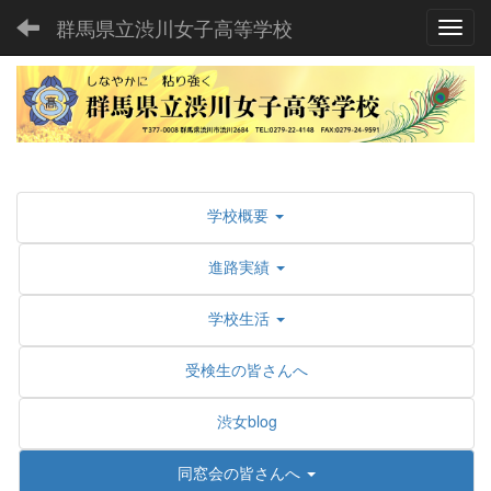
群馬県立渋川女子高等学校
Toggl
学校概要
進路実績
学校生活
受検生の皆さんへ
渋女blog
同窓会の皆さんへ