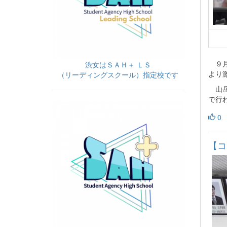
９月
渋女はＳＡＨ＋ ＬＳ
より
（リーディングスクール）指定校です
山岳
で行
0
【コ