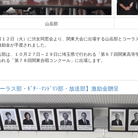
山岳部
１２日（火）に渋女同窓会より、関東大会に出場する山岳部とコーラス
激励金が手渡されました。
部は、１０月２７日～２９日に埼玉県で行われる「第６７回関東高等学
われる「第７８回関東合唱コンクール」に出場します。
ーラス部・ｷﾞﾀｰ･ﾏﾝﾄﾞﾘﾝ部・放送部】激励金贈呈