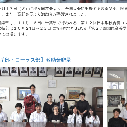
月１７日（火）に渋女同窓会より、全国大会に出場する吹奏楽部、関東
た。また、高野会長より激励金が手渡されました。
楽部は、１１月１８日に千葉県で行われる「第１２回日本学校合奏コン
競技部は１０月２1日～２２日に埼玉県で行われる「第２７回関東高等
びで出場します。
岳部・コーラス部】激励金贈呈