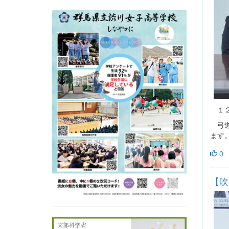
１２
弓道
ます
0
【吹