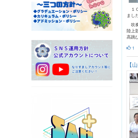
１０
まし
吹奏
陸上
高跳
1
【山