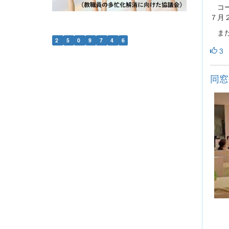
コー
７月
また
2
5
0
9
7
4
6
3
同窓