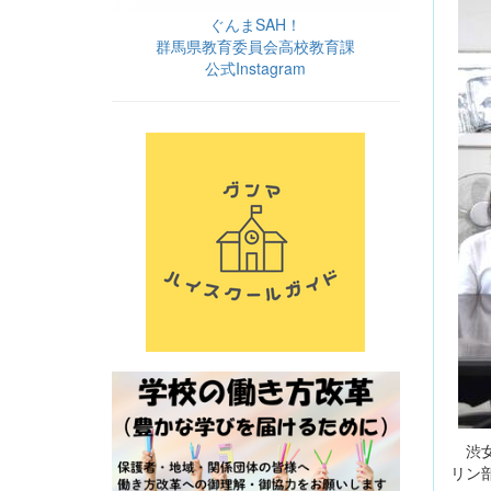
ぐんまSAH！
群馬県教育委員会高校教育課
公式Instagram
渋女
リン