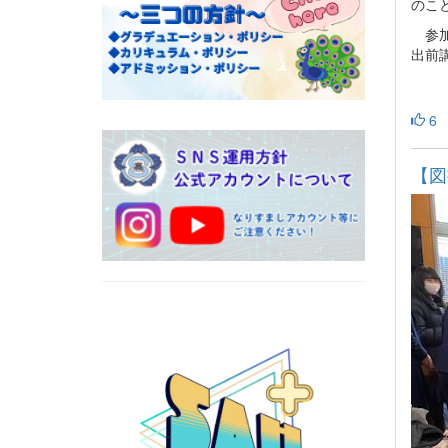
のこ
参加
出前
6
【図