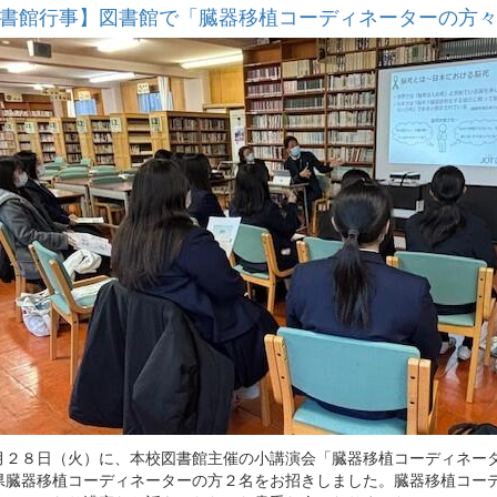
書館行事】図書館で「臓器移植コーディネーターの方
２８日（火）に、本校図書館主催の小講演会「臓器移植コーディネータ
県臓器移植コーディネーターの方２名をお招きしました。臓器移植コー