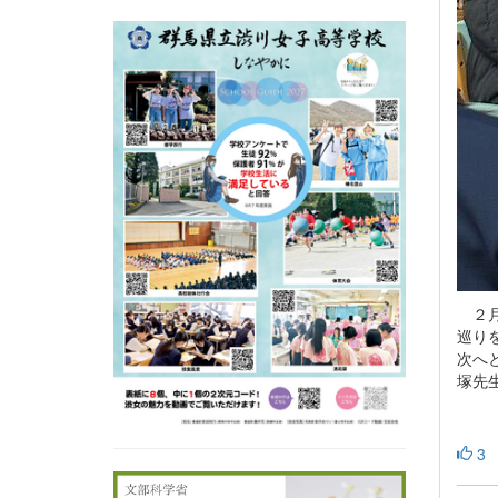
２月
巡り
次へ
塚先
3