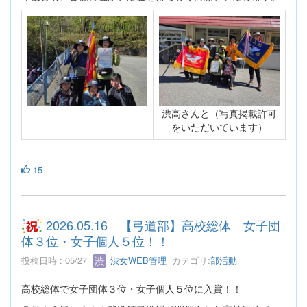
渋高さんと（写真掲載許可
をいただいています）
15
2026.05.16 【弓道部】高校総体 女子団
体３位・女子個人５位！！
投稿日時 : 05/27
渋女WEB管理
カテゴリ:
部活動
高校総体で女子団体３位・女子個人５位に入賞！！