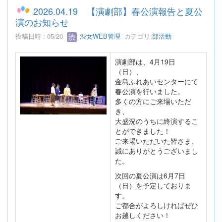
2026.04.19 【演劇部】春公演報告と夏公
演のお知らせ
投稿日時 : 05/20
渋女WEB管理
カテゴリ:
部活動
演劇部は、4月19日
（日）、
金島ふれあいセンターにて
春公演を行いました。
多くの方にご来場いただ
き、
大盛況のうちに終演するこ
とができました！
ご来場いただいた皆さま、
誠にありがとうございまし
た。
次回の夏公演は6月7日
（日）を予定しておりま
す。
ご都合がよろしければぜひ
お越しください！