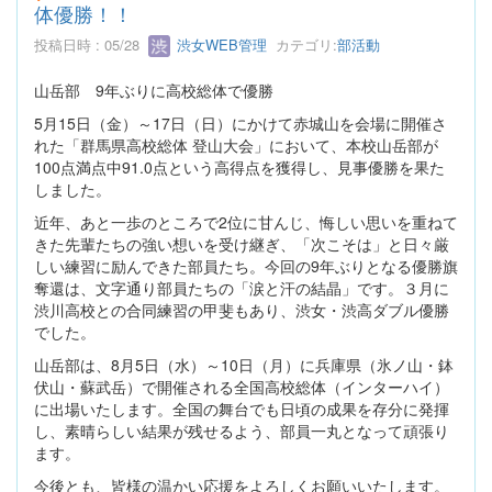
体優勝！！
投稿日時 : 05/28
渋女WEB管理
カテゴリ:
部活動
山岳部 9年ぶりに高校総体で優勝
5月15日（金）～17日（日）にかけて赤城山を会場に開催さ
れた「群馬県高校総体 登山大会」において、本校山岳部が
100点満点中91.0点という高得点を獲得し、見事優勝を果た
しました。
近年、あと一歩のところで2位に甘んじ、悔しい思いを重ねて
きた先輩たちの強い想いを受け継ぎ、「次こそは」と日々厳
しい練習に励んできた部員たち。今回の9年ぶりとなる優勝旗
奪還は、文字通り部員たちの「涙と汗の結晶」です。３月に
渋川高校との合同練習の甲斐もあり、渋女・渋高ダブル優勝
でした。
山岳部は、8月5日（水）～10日（月）に兵庫県（氷ノ山・鉢
伏山・蘇武岳）で開催される全国高校総体（インターハイ）
に出場いたします。全国の舞台でも日頃の成果を存分に発揮
し、素晴らしい結果が残せるよう、部員一丸となって頑張り
ます。
今後とも、皆様の温かい応援をよろしくお願いいたします。