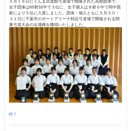
５月１６日にぐんま武道館弓道場で開催された高校総体で、
女子団体は60射32中で３位に、女子個人は８射６中で同中競
射により５位に入賞しました。団体・個人ともに５月３０・
３１日に千葉市のポートアリーナ特設弓道場で開催される関
東弓道大会の出場権を獲得いたしました。
7