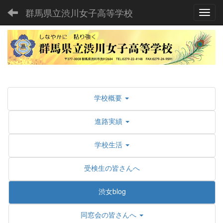
群馬県立渋川女子高等学校
Toggl
学校概要
進路実績
学校生活
受検生の皆さんへ
渋女blog
同窓会の皆さんへ