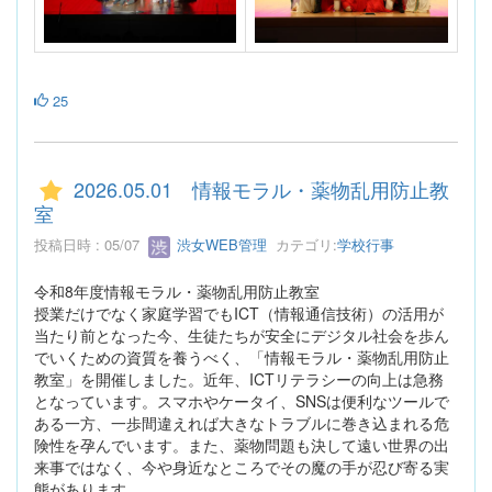
25
2026.05.01 情報モラル・薬物乱用防止教
室
投稿日時 : 05/07
渋女WEB管理
カテゴリ:
学校行事
令和8年度情報モラル・薬物乱用防止教室
授業だけでなく家庭学習でもICT（情報通信技術）の活用が
当たり前となった今、生徒たちが安全にデジタル社会を歩ん
でいくための資質を養うべく、「情報モラル・薬物乱用防止
教室」を開催しました。近年、ICTリテラシーの向上は急務
となっています。スマホやケータイ、SNSは便利なツールで
ある一方、一歩間違えれば大きなトラブルに巻き込まれる危
険性を孕んでいます。また、薬物問題も決して遠い世界の出
来事ではなく、今や身近なところでその魔の手が忍び寄る実
態があります。