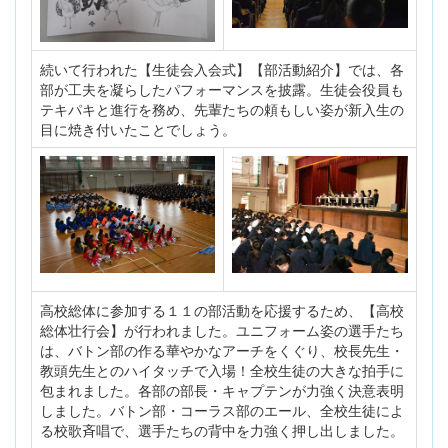
続いて行われた【生徒会入会式】【部活動紹介】では、各
部が工夫を凝らしたパフォーマンスを披露。生徒会役員も
テキパキと進行を務め、先輩たちの頼もしい姿が新入生の
目に焼き付いたことでしょう。
高校総体に参加する１１の部活動を応援するため、【高校
総体壮行会】が行われました。ユニフォーム姿の選手たち
は、バトン部の作る華やかなアーチをくぐり、校長先生・
教頭先生とのハイタッチで入場！全校生徒の大きな拍手に
包まれました。各部の部長・キャプテンが力強く決意表明
しました。バトン部・コーラス部のエール、全校生徒によ
る校歌斉唱で、選手たちの背中を力強く押し出しました。