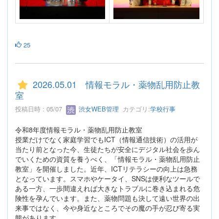
25
2026.05.01 情報モラル・薬物乱用防止教
室
投稿日時 : 05/07
渋女WEB管理
カテゴリ:
学校行事
令和8年度情報モラル・薬物乱用防止教室
授業だけでなく家庭学習でもICT（情報通信技術）の活用が
当たり前となった今、生徒たちが安全にデジタル社会を歩ん
でいくための資質を養うべく、「情報モラル・薬物乱用防止
教室」を開催しました。近年、ICTリテラシーの向上は急務
となっています。スマホやケータイ、SNSは便利なツールで
ある一方、一歩間違えれば大きなトラブルに巻き込まれる危
険性を孕んでいます。また、薬物問題も決して遠い世界の出
来事ではなく、今や身近なところでその魔の手が忍び寄る実
態があります。