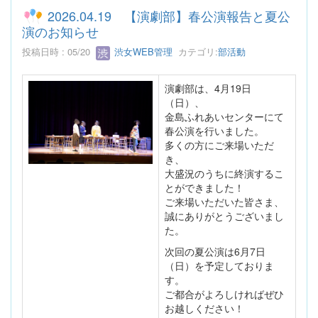
2026.04.19 【演劇部】春公演報告と夏公
演のお知らせ
投稿日時 : 05/20
渋女WEB管理
カテゴリ:
部活動
演劇部は、4月19日
（日）、
金島ふれあいセンターにて
春公演を行いました。
多くの方にご来場いただ
き、
大盛況のうちに終演するこ
とができました！
ご来場いただいた皆さま、
誠にありがとうございまし
た。
次回の夏公演は6月7日
（日）を予定しておりま
す。
ご都合がよろしければぜひ
お越しください！