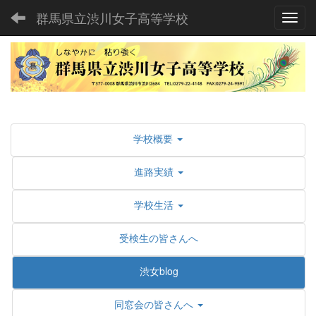
群馬県立渋川女子高等学校
Toggl
学校概要
進路実績
学校生活
受検生の皆さんへ
渋女blog
同窓会の皆さんへ