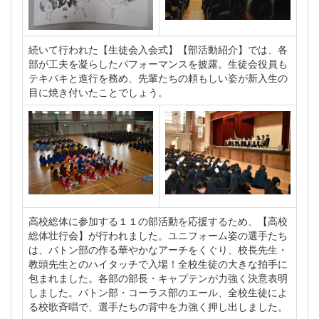
続いて行われた【生徒会入会式】【部活動紹介】では、各
部が工夫を凝らしたパフォーマンスを披露。生徒会役員も
テキパキと進行を務め、先輩たちの頼もしい姿が新入生の
目に焼き付いたことでしょう。
高校総体に参加する１１の部活動を応援するため、【高校
総体壮行会】が行われました。ユニフォーム姿の選手たち
は、バトン部の作る華やかなアーチをくぐり、校長先生・
教頭先生とのハイタッチで入場！全校生徒の大きな拍手に
包まれました。各部の部長・キャプテンが力強く決意表明
しました。バトン部・コーラス部のエール、全校生徒によ
る校歌斉唱で、選手たちの背中を力強く押し出しました。