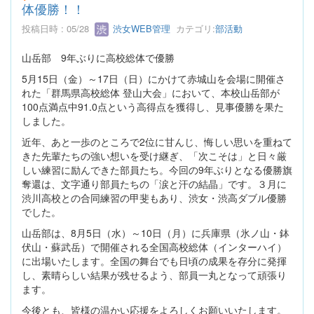
体優勝！！
投稿日時 : 05/28
渋女WEB管理
カテゴリ:
部活動
山岳部 9年ぶりに高校総体で優勝
5月15日（金）～17日（日）にかけて赤城山を会場に開催さ
れた「群馬県高校総体 登山大会」において、本校山岳部が
100点満点中91.0点という高得点を獲得し、見事優勝を果た
しました。
近年、あと一歩のところで2位に甘んじ、悔しい思いを重ねて
きた先輩たちの強い想いを受け継ぎ、「次こそは」と日々厳
しい練習に励んできた部員たち。今回の9年ぶりとなる優勝旗
奪還は、文字通り部員たちの「涙と汗の結晶」です。３月に
渋川高校との合同練習の甲斐もあり、渋女・渋高ダブル優勝
でした。
山岳部は、8月5日（水）～10日（月）に兵庫県（氷ノ山・鉢
伏山・蘇武岳）で開催される全国高校総体（インターハイ）
に出場いたします。全国の舞台でも日頃の成果を存分に発揮
し、素晴らしい結果が残せるよう、部員一丸となって頑張り
ます。
今後とも、皆様の温かい応援をよろしくお願いいたします。