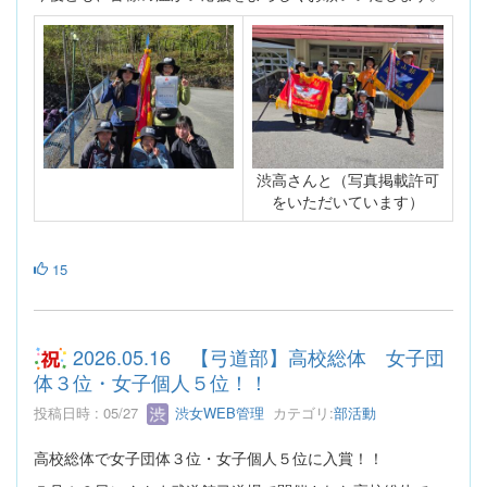
渋高さんと（写真掲載許可
をいただいています）
15
2026.05.16 【弓道部】高校総体 女子団
体３位・女子個人５位！！
投稿日時 : 05/27
渋女WEB管理
カテゴリ:
部活動
高校総体で女子団体３位・女子個人５位に入賞！！