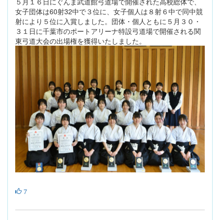
５月１６日にぐんま武道館弓道場で開催された高校総体で、
女子団体は60射32中で３位に、女子個人は８射６中で同中競
射により５位に入賞しました。団体・個人ともに５月３０・
３１日に千葉市のポートアリーナ特設弓道場で開催される関
東弓道大会の出場権を獲得いたしました。
7