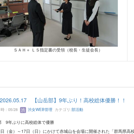
ＳＡＨ＋ ＬＳ指定書の受領（校長・生徒会長）
2026.05.17 【山岳部】9年ぶり！高校総体優勝！！
 : 05/28
渋女WEB管理
カテゴリ:
部活動
部 9年ぶりに高校総体で優勝
15日（金）～17日（日）にかけて赤城山を会場に開催された「群馬県高校