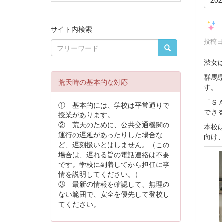
サイト内検索
投稿日時
渋女
群馬
荒天時の基本的な対応
す。
「Ｓ
① 基本的には、学校は平常通りで
でき
授業があります。
② 荒天のために、公共交通機関の
本校
運行の遅延があったりした場合な
向け
ど、遅刻扱いとはしません。（この
場合は、遅れる旨の電話連絡は不要
です。学校に到着してから担任に事
情を説明してください。）
③ 最新の情報を確認して、無理の
ない範囲で、安全を優先して登校し
てください。