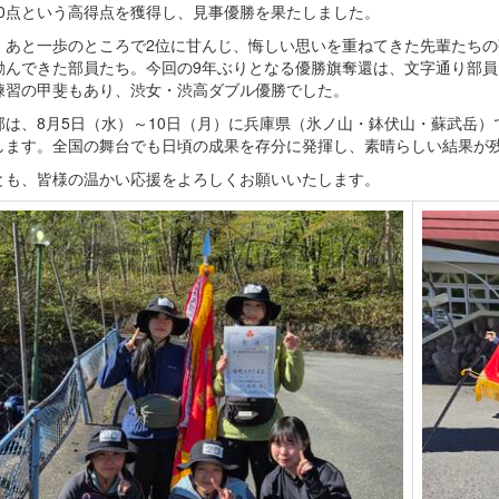
1.0点という高得点を獲得し、見事優勝を果たしました。
、あと一歩のところで2位に甘んじ、悔しい思いを重ねてきた先輩たち
励んできた部員たち。今回の9年ぶりとなる優勝旗奪還は、文字通り部
練習の甲斐もあり、渋女・渋高ダブル優勝でした。
部は、8月5日（水）～10日（月）に兵庫県（氷ノ山・鉢伏山・蘇武岳
します。全国の舞台でも日頃の成果を存分に発揮し、素晴らしい結果が
とも、皆様の温かい応援をよろしくお願いいたします。