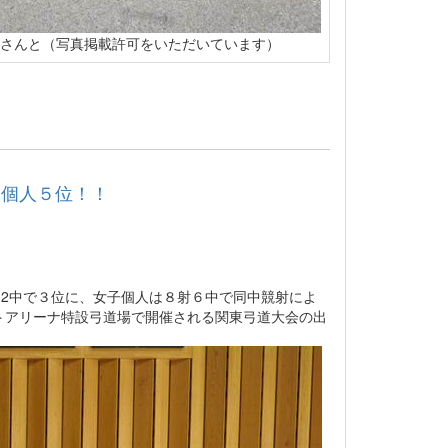
さんと（写真掲載許可をいただいています）
女子個人５位！！
32中で３位に、女子個人は８射６中で同中競射によ
トアリーナ特設弓道場で開催される関東弓道大会の出