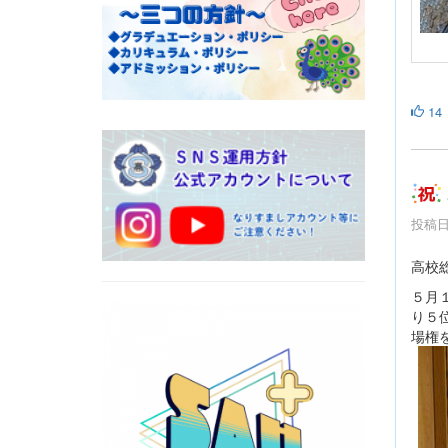
14
投稿日時
高校
５月
り５
場権