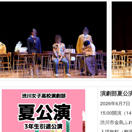
演劇部夏公
2026年6月7
15:00開演（1
渋川市金島ふ
入場無料（整