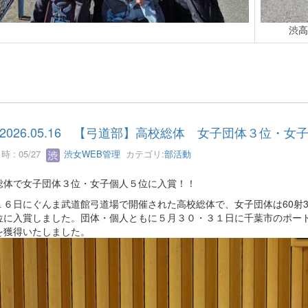
渋高
2026.05.16 【弓道部】高校総体 女子団体３位・
 : 05/27
渋女WEB管理
カテゴリ:
部活動
総体で女子団体３位・女子個人５位に入賞！！
１６日にぐんま武道館弓道場で開催された高校総体で、女子団体は60射
位に入賞しました。団体・個人ともに５月３０・３１日に千葉市のポー
を獲得いたしました。