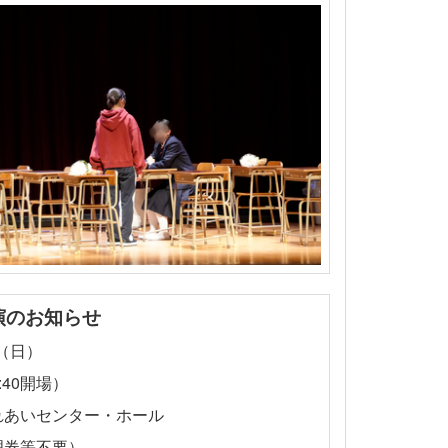
演のお知らせ
日（日）
4:40開場）
れあいセンター・ホール
理券等不要）