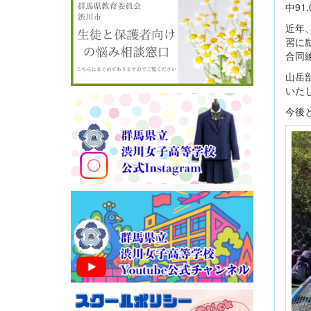
中9
近年
習に
合同
山岳
いた
今後