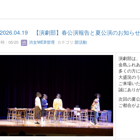
2026.04.19 【演劇部】春公演報告と夏公演のお知ら
 : 05/20
渋女WEB管理
カテゴリ:
部活動
演劇部は、
金島ふれ
多くの方
大盛況の
ご来場い
誠にあり
次回の夏公
ご都合が