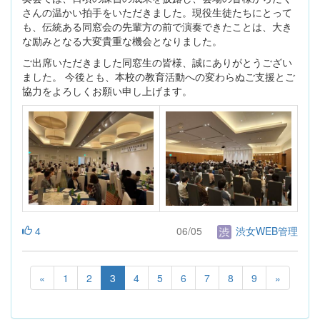
さんの温かい拍手をいただきました。現役生徒たちにとって
も、伝統ある同窓会の先輩方の前で演奏できたことは、大き
な励みとなる大変貴重な機会となりました。
ご出席いただきました同窓生の皆様、誠にありがとうござい
ました。 今後とも、本校の教育活動への変わらぬご支援とご
協力をよろしくお願い申し上げます。
4
06/05
渋女WEB管理
«
1
2
3
4
5
6
7
8
9
»