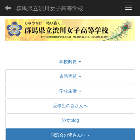
群馬県立渋川女子高等学校
Toggl
学校概要
進路実績
学校生活
受検生の皆さんへ
渋女blog
同窓会の皆さんへ