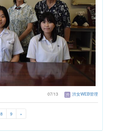
07/13
渋女WEB管理
8
9
»