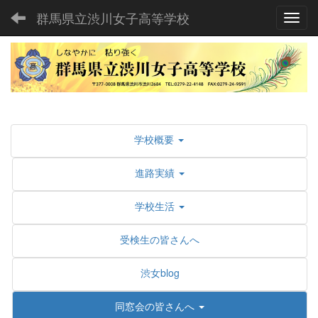
群馬県立渋川女子高等学校
Toggl
学校概要
進路実績
学校生活
受検生の皆さんへ
渋女blog
同窓会の皆さんへ