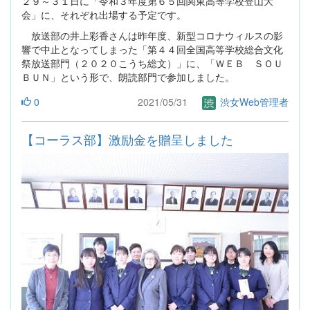
２９～３１日に「令和３年度第６５回関東高等学校登山大
会」に、それぞれ出場する予定です。
放送部の井上彩香さんは昨年度、新型コロナウィルスの影
響で中止となってしまった「第４４回全国高等学校総合文化
祭放送部門（２０２０こうち総文）」に、「ＷＥＢ ＳＯＵ
ＢＵＮ」という形で、朗読部門で参加しました。
0
2021/05/31
渋女Web管理者
【コーラス部】激励金を贈呈しました