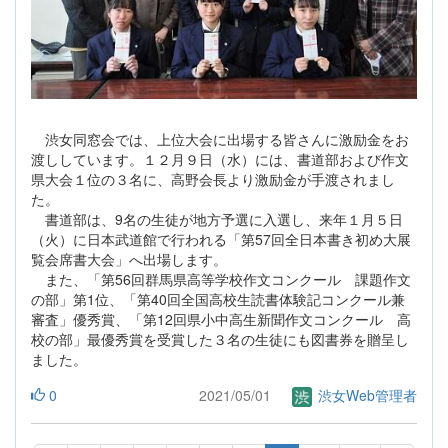
渋女同窓会では、上位大会に出場する皆さんに激励金をお
渡ししています。１２月９日（水）には、書道部および作文
県大会１位の３名に、高野会長より激励金が手渡されまし
た。
書道部は、9名の生徒が地方予選に入選し、来年１月５日
（火）に日本武道館で行われる「第57回全日本書き初め大展
覧会席書大会」へ出場します。
また、「第56回群馬県高等学校作文コンクール 課題作文
の部」第1位、「第40回全国高校生読書体験記コンクール兼
審査」優秀賞、「第12回県小中高生新聞作文コンクール 高
校の部」最優秀賞を受賞した３名の生徒にも図書券を贈呈し
ました。
0
2021/05/01
渋女Web管理者