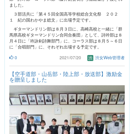
ました。
３部活共に「第４５回全国高等学校総合文化祭 ２０２
１ 紀の国わかやま総文」に出場予定です。
ギターマンドリン部は８月３日に、高崎高校と一緒に「群
馬県高校ギターマンドリン合同合奏団」として、詩吟部は８
月４日に「吟詠剣詩舞部門」に、コーラス部は８月５～６日
に「合唱部門」に、それぞれ出場する予定です。
0
2021/07/20
渋女Web管理者
【空手道部・山岳部・陸上部・放送部】激励金
を贈呈しました