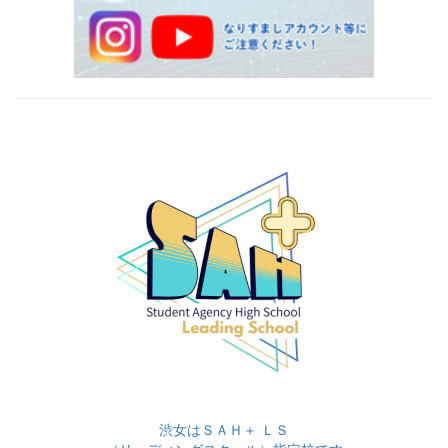
渋女はＳＡＨ＋ ＬＳ