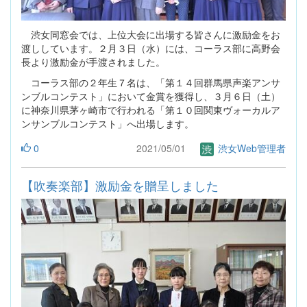
渋女同窓会では、上位大会に出場する皆さんに激励金をお
渡ししています。２月３日（水）には、コーラス部に高野会
長より激励金が手渡されました。
コーラス部の２年生７名は、「第１４回群馬県声楽アンサ
ンブルコンテスト」において金賞を獲得し、３月６日（土）
に神奈川県茅ヶ崎市で行われる「第１０回関東ヴォーカルア
ンサンブルコンテスト」へ出場します。
0
2021/05/01
渋女Web管理者
【吹奏楽部】激励金を贈呈しました