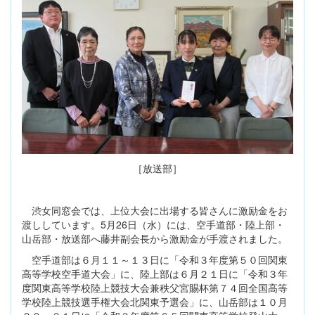
［放送部］
渋女同窓会では、上位大会に出場する皆さんに激励金をお
渡ししています。5月26日（水）には、空手道部・陸上部・
山岳部・放送部へ藤井副会長から激励金が手渡されました。
空手道部は６月１１～１３日に「令和３年度第５０回関東
高等学校空手道大会」に、陸上部は６月２１日に「令和３年
度関東高等学校陸上競技大会兼秩父宮賜杯第７４回全国高等
学校陸上競技選手権大会北関東予選会」に、山岳部は１０月