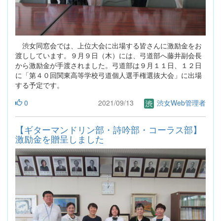
渋女同窓会では、上位大会に出場する皆さんに激励金をお
渡ししています。９月９日（木）には、弓道部へ藤井副会長
から激励金が手渡されました。弓道部は９月１１日、１２日
に「第４０回関東高等学校弓道個人選手権選抜大会」に出場
する予定です。
0
2021/09/13
渋女Web管理者
【ギターマンドリン部・詩吟部・コーラス部】
激励金を贈呈しました