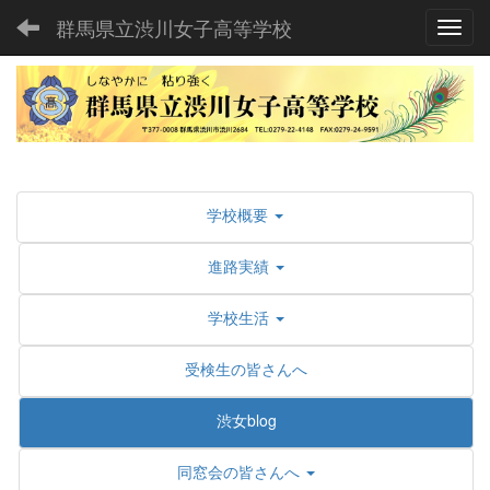
群馬県立渋川女子高等学校
Toggl
学校概要
進路実績
学校生活
受検生の皆さんへ
渋女blog
同窓会の皆さんへ