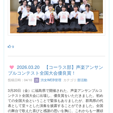
9
2026.03.20 【コーラス部】声楽アンサン
ブルコンテスト全国大会優良賞！
投稿日時 : 04/10
渋女WEB管理
カテゴリ:
部活動
3月20日（金）に福島県で開催された、声楽アンサンブルコ
ンテスト全国大会に出場し、優良賞をいただきました。初め
ての全国大会ということで緊張もありましたが、群馬県の代
表として堂々とした演奏を披露することができました。全国
の舞台で歌えた喜びと感謝の思いを胸に、これからも一層頑