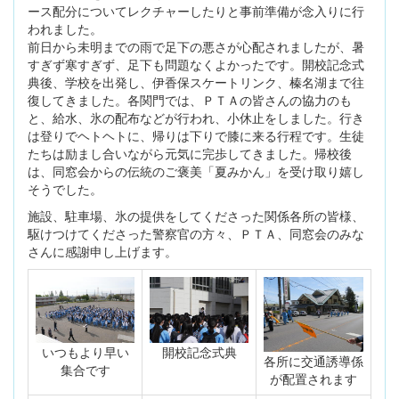
ース配分についてレクチャーしたりと事前準備が念入りに行
われました。
前日から未明までの雨で足下の悪さが心配されましたが、暑
すぎず寒すぎず、足下も問題なくよかったです。開校記念式
典後、学校を出発し、伊香保スケートリンク、榛名湖まで往
復してきました。各関門では、ＰＴＡの皆さんの協力のも
と、給水、氷の配布などが行われ、小休止をしました。行き
は登りでヘトヘトに、帰りは下りで膝に来る行程です。生徒
たちは励まし合いながら元気に完歩してきました。帰校後
は、同窓会からの伝統のご褒美「夏みかん」を受け取り嬉し
そうでした。
施設、駐車場、氷の提供をしてくださった関係各所の皆様、
駆けつけてくださった警察官の方々、ＰＴＡ、同窓会のみな
さんに感謝申し上げます。
いつもより早い
開校記念式典
各所に交通誘導係
集合です
が配置されます