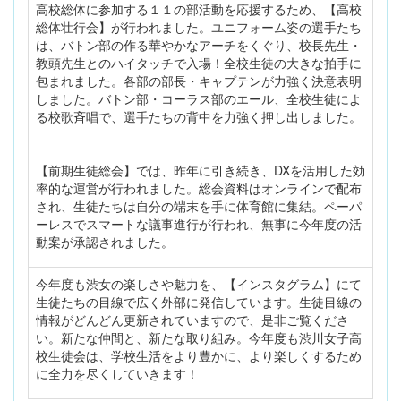
高校総体に参加する１１の部活動を応援するため、【高校
総体壮行会】が行われました。ユニフォーム姿の選手たち
は、バトン部の作る華やかなアーチをくぐり、校長先生・
教頭先生とのハイタッチで入場！全校生徒の大きな拍手に
包まれました。各部の部長・キャプテンが力強く決意表明
しました。バトン部・コーラス部のエール、全校生徒によ
る校歌斉唱で、選手たちの背中を力強く押し出しました。
【前期生徒総会】では、昨年に引き続き、DXを活用した効
率的な運営が行われました。総会資料はオンラインで配布
され、生徒たちは自分の端末を手に体育館に集結。ペーパ
ーレスでスマートな議事進行が行われ、無事に今年度の活
動案が承認されました。
今年度も渋女の楽しさや魅力を、【インスタグラム】にて
生徒たちの目線で広く外部に発信しています。生徒目線の
情報がどんどん更新されていますので、是非ご覧くださ
い。新たな仲間と、新たな取り組み。今年度も渋川女子高
校生徒会は、学校生活をより豊かに、より楽しくするため
に全力を尽くしていきます！