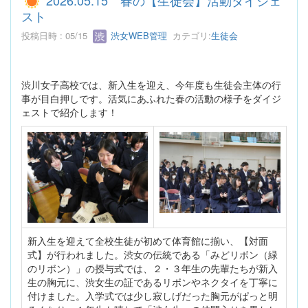
2026.05.15 春の【生徒会】活動ダイジェ
スト
投稿日時 : 05/15
渋女WEB管理
カテゴリ:
生徒会
渋川女子高校では、新入生を迎え、今年度も生徒会主体の行
事が目白押しです。活気にあふれた春の活動の様子をダイジ
ェストで紹介します！
新入生を迎えて全校生徒が初めて体育館に揃い、【対面
式】が行われました。渋女の伝統である「みどリボン（緑
のリボン）」の授与式では、２・３年生の先輩たちが新入
生の胸元に、渋女生の証であるリボンやネクタイを丁寧に
付けました。入学式では少し寂しげだった胸元がぱっと明