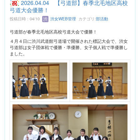
2026.04.04 【弓道部】春季北毛地区高校
弓道大会優勝！
投稿日時 : 04/10
渋女WEB管理
カテゴリ:
部活動
弓道部が春季北毛地区高校弓道大会で優勝！
４月４日に渋川武道館弓道場で開催された標記大会で、渋女
弓道部は女子団体戦で優勝・準優勝、女子個人戦で準優勝し
ました。