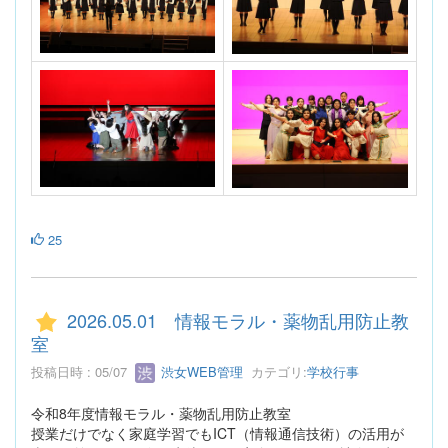
25
2026.05.01 情報モラル・薬物乱用防止教
室
投稿日時 : 05/07
渋女WEB管理
カテゴリ:
学校行事
令和8年度情報モラル・薬物乱用防止教室
授業だけでなく家庭学習でもICT（情報通信技術）の活用が