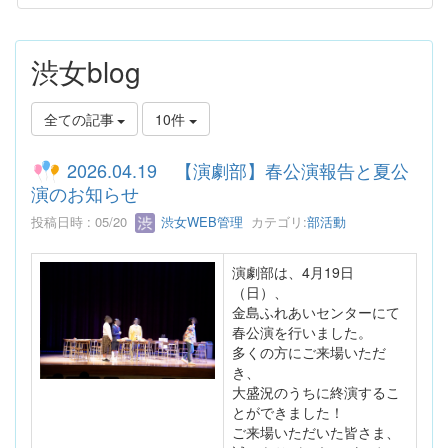
渋女blog
全ての記事
10件
2026.04.19 【演劇部】春公演報告と夏公
演のお知らせ
投稿日時 : 05/20
渋女WEB管理
カテゴリ:
部活動
演劇部は、4月19日
（日）、
金島ふれあいセンターにて
春公演を行いました。
多くの方にご来場いただ
き、
大盛況のうちに終演するこ
とができました！
ご来場いただいた皆さま、