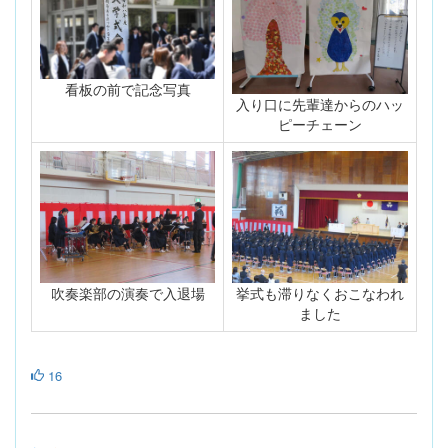
看板の前で記念写真
入り口に先輩達からのハッ
ピーチェーン
吹奏楽部の演奏で入退場
挙式も滞りなくおこなわれ
ました
16