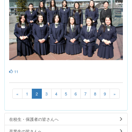
11
«
1
2
3
4
5
6
7
8
9
»
在校生・保護者の皆さんへ
卒業生の皆さんへ