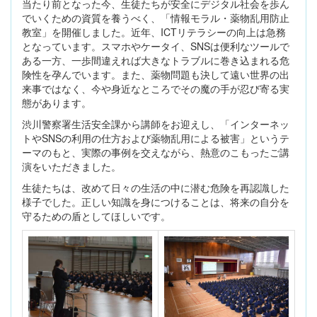
当たり前となった今、生徒たちが安全にデジタル社会を歩ん
でいくための資質を養うべく、「情報モラル・薬物乱用防止
教室」を開催しました。近年、ICTリテラシーの向上は急務
となっています。スマホやケータイ、SNSは便利なツールで
ある一方、一歩間違えれば大きなトラブルに巻き込まれる危
険性を孕んでいます。また、薬物問題も決して遠い世界の出
来事ではなく、今や身近なところでその魔の手が忍び寄る実
態があります。
渋川警察署生活安全課から講師をお迎えし、「インターネッ
トやSNSの利用の仕方および薬物乱用による被害」というテ
ーマのもと、実際の事例を交えながら、熱意のこもったご講
演をいただきました。
生徒たちは、改めて日々の生活の中に潜む危険を再認識した
様子でした。正しい知識を身につけることは、将来の自分を
守るための盾としてほしいです。