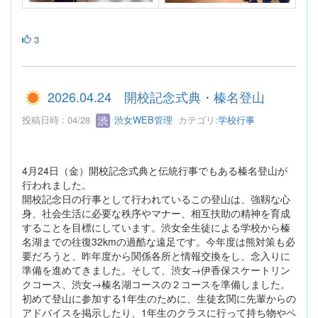
3
2026.04.24 開校記念式典・榛名登山
投稿日時 : 04/28
渋女WEB管理
カテゴリ:
学校行事
4月24日（金）開校記念式典と伝統行事でもある榛名登山が
行われました。
開校記念日の行事として行われているこの登山は、強靱な心
身、社会生活に必要な秩序やマナー、相互扶助の精神を育成
することを目標にしています。渋女全生徒による学校から榛
名湖までの往復32kmの過酷な遠足です。今年度は熊対策も必
要だろうと、昨年度から関係各所と情報交換をし、念入りに
準備を進めてきました。そして、渋女→伊香保スケートリン
クコース、渋女→榛名湖コースの２コースを準備しました。
初めて登山に参加する1年生のために、生徒玄関に先輩からの
アドバイスを掲示したり、1年生のクラスに行って持ち物やペ