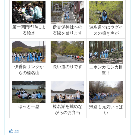
第一関門PTAによ
伊香保神社への
遊歩道ではウグイ
る給水
石段を登ります
スの鳴き声が
伊香保リンクか
長い道のりです
ニホンカモシカ目
らの榛名山
撃！
ほっと一息
榛名湖を眺めな
帰路も元気いっぱ
がらのお弁当
い
22