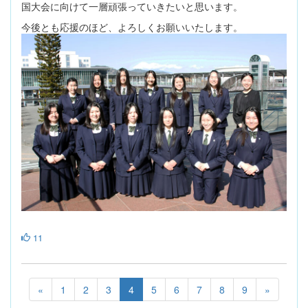
国大会に向けて一層頑張っていきたいと思います。
今後とも応援のほど、よろしくお願いいたします。
11
«
1
2
3
4
5
6
7
8
9
»