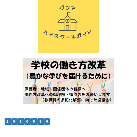
2
5
1
0
5
3
0