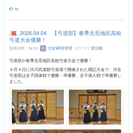
16
2026.04.04 【弓道部】春季北毛地区高校
弓道大会優勝！
投稿日時 : 04/10
渋女WEB管理
カテゴリ:
部活動
弓道部が春季北毛地区高校弓道大会で優勝！
４月４日に渋川武道館弓道場で開催された標記大会で、渋女
弓道部は女子団体戦で優勝・準優勝、女子個人戦で準優勝し
ました。