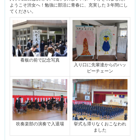
ようこそ渋女へ！勉強に部活に青春に、充実した３年間にし
てください。
看板の前で記念写真
入り口に先輩達からのハッ
ピーチェーン
吹奏楽部の演奏で入退場
挙式も滞りなくおこなわれ
ました