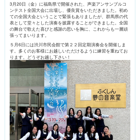
3月20日（金）に福島県で開催された、声楽アンサンブルコ
ンテスト全国大会に出場し、優良賞をいただきました。初め
ての全国大会ということで緊張もありましたが、群馬県の代
表として堂々とした演奏を披露することができました。全国
の舞台で歌えた喜びと感謝の思いを胸に、これからも一層頑
張ってまいります。
５月6日には渋川市民会館で第２２回定期演奏会を開催しま
す。多くのお客様にお越しいただけるように練習を重ねてお
ります。どうぞお越し下さい！