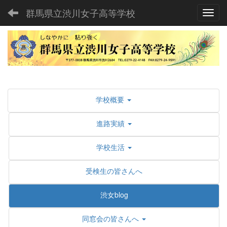
群馬県立渋川女子高等学校
Toggl
学校概要
進路実績
学校生活
受検生の皆さんへ
渋女blog
同窓会の皆さんへ